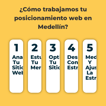
¿Cómo trabajamos tu
posicionamiento web en
Medellín?
1
2
3
4
5
Analizamos
Estudiamos
Optimizamos
Desarrollamo
Medim
Tu
Tu
Tu
Contenido
Y
Sitio
Mercado
Sitio
Estratégico
Ajusta
Web
La
Estrate