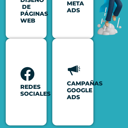
META
DE
ADS
PÁGINAS
WEB
CAMPAÑAS
REDES
GOOGLE
SOCIALES
ADS