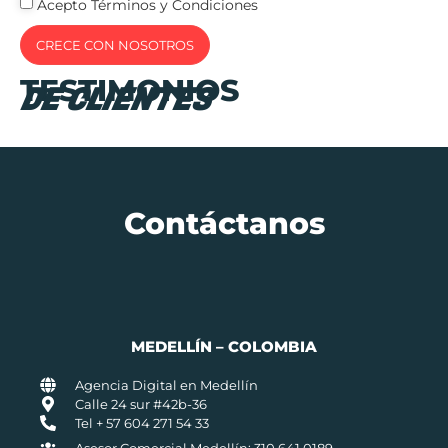
Acepto Términos y Condiciones
CRECE CON NOSOTROS
TESTIMONIOS
DE CLIENTES
Contáctanos
MEDELLÍN – COLOMBIA
Agencia Digital en Medellín
Calle 24 sur #42b-36
Tel + 57 604 271 54 33
Asesor Comercial Medellín: 310 641 0189