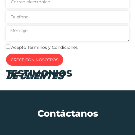
Acepto Términos y Condiciones
CRECE CON NOSOTROS
TESTIMONIOS
DE CLIENTES
Contáctanos