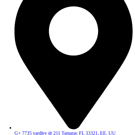
G+ 7735 yardley dr 211 Tamarac FL 33321, EE. UU