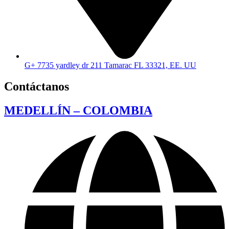
G+ 7735 yardley dr 211 Tamarac FL 33321, EE. UU
Contáctanos
MEDELLÍN – COLOMBIA