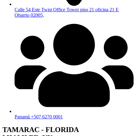
Calle 54 Este Twist Office Tower piso 21 oficina 21 E
Obarrio 02005,
Panamá +507 6270 0001
TAMARAC - FLORIDA