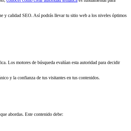
eso,
conocer cómo crear autoridad temática
es fundamental para
ne y calidad SEO. Así podrás llevar tu sitio web a los niveles óptimos
ífica. Los motores de búsqueda evalúan esta autoridad para decidir
ico y la confianza de tus visitantes en tus contenidos.
a que abordas. Este contenido debe: