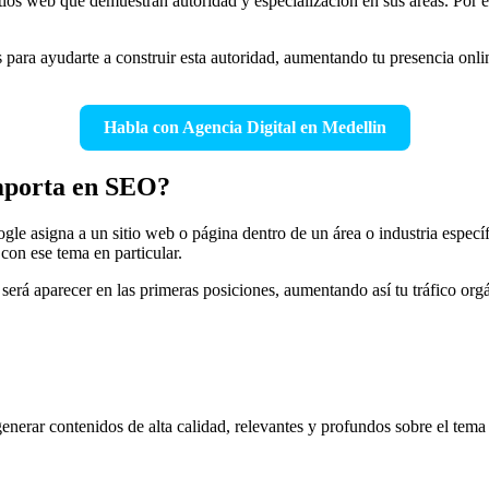
tios web que demuestran autoridad y especialización en sus áreas. Por 
 para ayudarte a construir esta autoridad, aumentando tu presencia onli
Habla con Agencia Digital en Medellin
importa en SEO?
ogle asigna a un sitio web o página dentro de un área o industria espec
con ese tema en particular.
será aparecer en las primeras posiciones, aumentando así tu tráfico orgán
generar contenidos de alta calidad, relevantes y profundos sobre el tem