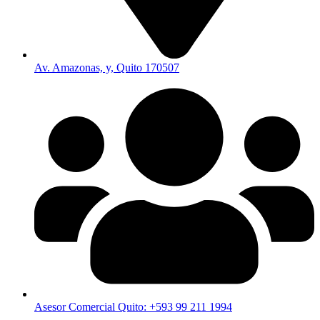
Av. Amazonas, y, Quito 170507
Asesor Comercial Quito: +593 99 211 1994