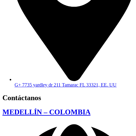
G+ 7735 yardley dr 211 Tamarac FL 33321, EE. UU
Contáctanos
MEDELLÍN – COLOMBIA