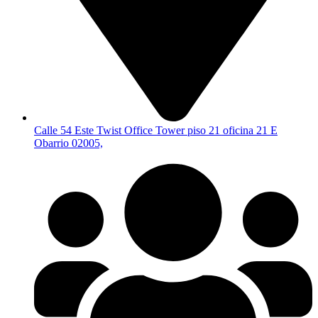
Calle 54 Este Twist Office Tower piso 21 oficina 21 E
Obarrio 02005,