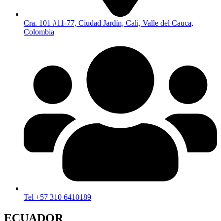
Cra. 101 #11-77, Ciudad Jardín, Cali, Valle del Cauca,
Colombia
Tel +57 310 6410189
ECUADOR